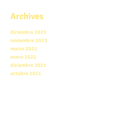
r
c
Archives
h
f
o
diciembre 2023
r
noviembre 2023
:
marzo 2022
enero 2022
diciembre 2021
octubre 2021
indian
porn
video
deutsch
porno
full
xxx