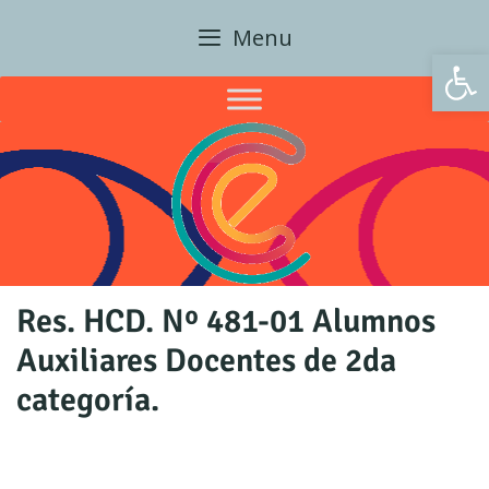
Skip
Menu
to
Open 
content
Res. HCD. Nº 481-01 Alumnos
Auxiliares Docentes de 2da
categoría.